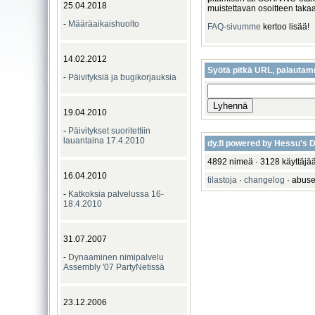
25.04.2018
muistettavan osoitteen takaa l
-
Määräaikaishuolto
FAQ-sivumme
kertoo lisää!
14.02.2012
Syötä pitkä URL, palautam
-
Päivityksiä ja bugikorjauksia
19.04.2010
-
Päivitykset suoritettiin
lauantaina 17.4.2010
dy.fi powered by Hessu's
4892 nimeä · 3128 käyttäjää
16.04.2010
tilastoja
·
changelog
· abuse 
-
Katkoksia palvelussa 16-
18.4.2010
31.07.2007
-
Dynaaminen nimipalvelu
Assembly '07 PartyNetissä
23.12.2006