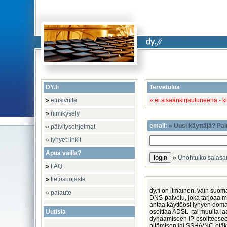
DY.fi
Tervetuloa
»
etusivulle
» ei sisäänkirjautuneena - k
»
nimikysely
email:
» Uusi käyttäjä? Pai
»
päivitysohjelmat
»
lyhyet linkit
Apua vailla?
»
Unohtuiko salas
»
FAQ
»
tietosuojasta
dy.fi on ilmainen, vain suoma
»
palaute
DNS-palvelu, joka tarjoaa m
antaa käyttöösi lyhyen domain
Uutisia
osoittaa ADSL- tai muulla la
dynaamiseen IP-osoitteese
pitämisen tai SSH/VNC-etäkä