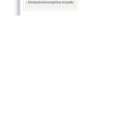
-
Nimipalvelinongelma korjattu