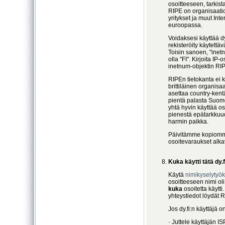
osoitteeseen, tarkis
RIPE on organisaatio, 
yritykset ja muut Inte
euroopassa.
Voidaksesi käyttää dy.
rekisteröity käytet
Toisin sanoen, "inet
olla "FI". Kirjoita IP-
inetnum-objektin RIP
RIPEn tietokanta ei k
brittiläinen organisaa
asettaa country-kentä
pientä palasta Suome
yhtä hyvin käyttää o
pienestä epätarkkuud
harmin paikka.
Päivitämme kopiomme
osoitevaraukset alk
Kuka käytti tätä dy.
Käytä
nimikyselyty
osoitteeseen nimi ol
kuka
osoitetta käytti
yhteystiedot löydät 
Jos dy.fi:n käyttäjä 
· Juttele käyttäjän I