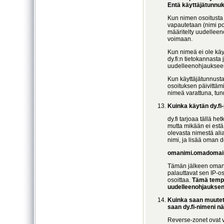
Entä käyttäjätunnu
Kun nimen osoitusta 
vapautetaan (nimi po
määritelty uudelleen
voimaan.
Kun nimeä ei ole käy
dy.fi:n tietokannasta
uudelleenohjaukseen 
Kun käyttäjätunnusta 
osoituksen päivittä
nimeä varattuna, tun
Kuinka käytän dy.f
dy.fi tarjoaa tällä h
mutta mikään ei est
olevasta nimestä alia
nimi, ja lisää oman d
omanimi.omadomain.
Tämän jälkeen omani
palauttavat sen IP-os
osoittaa.
Tämä tempp
uudelleenohjauksen
Kuinka saan muutet
saan dy.fi-nimeni n
Reverse-zonet ovat v