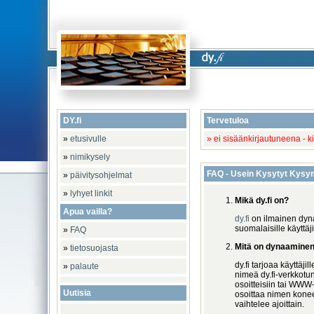
DY.fi
Tervetuloa
»
etusivulle
» ei sisäänkirjautuneena - k
»
nimikysely
FAQ - Usein Kysytyt Kysy
»
päivitysohjelmat
»
lyhyet linkit
Mikä dy.fi on?
Apua vailla?
dy.fi
on ilmainen dyn
suomalaisille käyttäji
»
FAQ
Mitä on dynaamine
»
tietosuojasta
dy.fi tarjoaa käyttäj
»
palaute
nimeä dy.fi-verkkotu
osoitteisiin tai WWW-
Uutisia
osoittaa nimen kone
vaihtelee ajoittain.