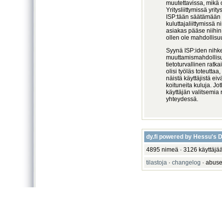
muutettavissa, mikä 
Yritysliittymissä yrit
ISP:tään säätämään t
kuluttajaliittymissä n
asiakas pääse niihin
ollen ole mahdollisuu
Syynä ISP:iden nihke
muuttamismahdollisu
tietoturvallinen ratk
olisi työläs toteuttaa
näistä käyttäjistä ei
koituneita kuluja. Jo
käyttäjän valitsemia 
yhteydessä.
dy.fi powered by Hessu's
4895 nimeä · 3126 käyttäjää
tilastoja
·
changelog
· abuse 