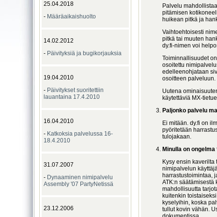
25.04.2018
Palvelu mahdollista
pitämisen kotikoneell
-
Määräaikaishuolto
huikean pitkä ja hank
Vaihtoehtoisesti nime
pitkä tai muuten hanka
14.02.2012
dy.fi-nimen voi help
-
Päivityksiä ja bugikorjauksia
Toiminnallisuudet on y
osoitettu nimipalvel
edelleenohjataan sivui
19.04.2010
osoitteen palveluun.
-
Päivitykset suoritettiin
Uutena ominaisuute
lauantaina 17.4.2010
käytettäviä MX-tietue
Paljonko palvelu m
16.04.2010
Ei mitään. dy.fi on il
pyöritetään harrastus
-
Katkoksia palvelussa 16-
tulojakaan.
18.4.2010
Minulla on ongelma 
Kysy ensin kaverilta
31.07.2007
nimipalvelun käyttäj
harrastustoimintaa
-
Dynaaminen nimipalvelu
ATK:n säätämisestä k
Assembly '07 PartyNetissä
mahdollisuutta tarjo
kuitenkin toistaiseksi
kyselyihin, koska pa
23.12.2006
tullut kovin vähän. U
dokumentissa.