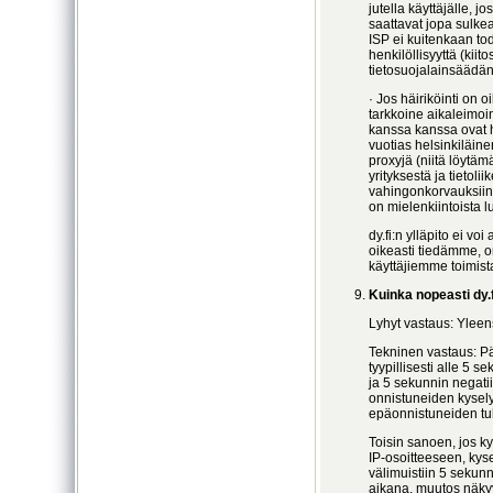
jutella käyttäjälle, j
saattavat jopa sulkea 
ISP ei kuitenkaan to
henkilöllisyyttä (kii
tietosuojalainsäädä
· Jos häiriköinti on o
tarkkoine aikaleimoi
kanssa kanssa ovat 
vuotias helsinkiläine
proxyjä (niitä löytämä
yrityksestä ja tietol
vahingonkorvauksiin
on mielenkiintoista l
dy.fi:n ylläpito ei vo
oikeasti tiedämme, o
käyttäjiemme toimist
Kuinka nopeasti dy.
Lyhyt vastaus: Ylee
Tekninen vastaus: Pä
tyypillisesti alle 5
ja 5 sekunnin negatii
onnistuneiden kysely
epäonnistuneiden tul
Toisin sanoen, jos ky
IP-osoitteeseen, kys
välimuistiin 5 sekunn
aikana, muutos näkyy