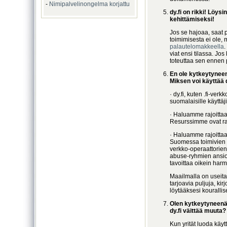
-
Nimipalvelinongelma korjattu
dy.fi on rikki! Löysi
kehittämiseksi!
Jos se hajoaa, saat p
toimimisesta ei ole, m
palautelomakkeella
.
viat ensi tilassa. Jo
toteuttaa sen ennen 
En ole kytkeytynee
Miksen voi käyttää d
· dy.fi, kuten .fi-ve
suomalaisille käyttäji
· Haluamme rajoittaa
Resurssimme ovat raj
· Haluamme rajoitta
Suomessa toimivien 
verkko-operaattorien
abuse-ryhmien ansios
tavoittaa oikein harm
Maailmalla on useit
tarjoavia puljuja, kir
löytääksesi kourallis
Olen kytkeytyneenä
dy.fi väittää muuta?
Kun yrität luoda käyt