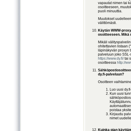
vapautat nimen tai k
osoitteeseen, muutok
puoli minuuttia.
Muutokset uudelleen
välittömästi.
Käytän WWW-proxyä j
osoitteeseen. Mikä
Mikäli välityspalveli
ohitettavien listaan (
läpinäkyvän proxyn ta
palveluun joko SSL-s
https://www.dy.fi/
tai 
osoitteessa
http://ww
Sähköpostiosoitteen
dy.fi-palveluun?
Osoitteen vaihtamine
Luo uusi dy.f
Kun uusi tunn
sähköpostioso
Käyttäjätunn
automaattisest
poistaa yksite
Kirjaudu palv
nimet uudell
Kuinka pian käyttä