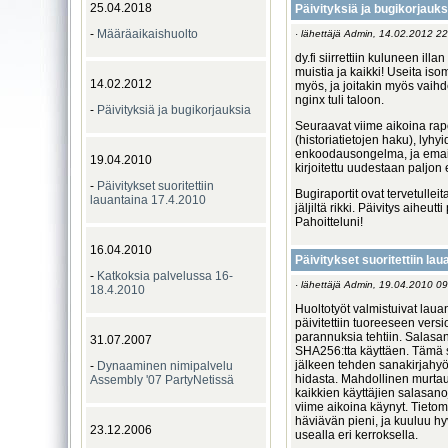
25.04.2018
Päivityksiä ja bugikorjauks
-
Määräaikaishuolto
· lähettäjä Admin, 14.02.2012 22
dy.fi siirrettiin kuluneen il
muistia ja kaikki! Useita is
14.02.2012
myös, ja joitakin myös vaihde
nginx tuli taloon.
-
Päivityksiä ja bugikorjauksia
Seuraavat viime aikoina rap
(historiatietojen haku), lyhy
enkoodausongelma, ja email-
19.04.2010
kirjoitettu uudestaan palj
-
Päivitykset suoritettiin
Bugiraportit ovat tervetullei
lauantaina 17.4.2010
jäljiltä rikki. Päivitys aiheu
Pahoitteluni!
16.04.2010
Päivitykset suoritettiin la
-
Katkoksia palvelussa 16-
· lähettäjä Admin, 19.04.2010 09
18.4.2010
Huoltotyöt valmistuivat lau
päivitettiin tuoreeseen versi
parannuksia tehtiin. Salasa
31.07.2007
SHA256:tta käyttäen. Tämä 
jälkeen tehden sanakirjahyö
-
Dynaaminen nimipalvelu
hidasta. Mahdollinen murtaut
Assembly '07 PartyNetissä
kaikkien käyttäjien salasanoj
viime aikoina käynyt. Tietom
häviävän pieni, ja kuuluu hyv
23.12.2006
usealla eri kerroksella.