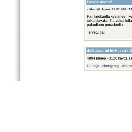
Palvelu avattu!
· lähettäjä Admin, 12.03.2004 13
Pari kuukautta kestäneen keh
julkaistavaksi. Palvelua tull
palautteen perusteella.
Tervetuloa!
dy.fi powered by Hessu's
4894 nimeä · 3126 käyttäjää
tilastoja
·
changelog
· abuse 