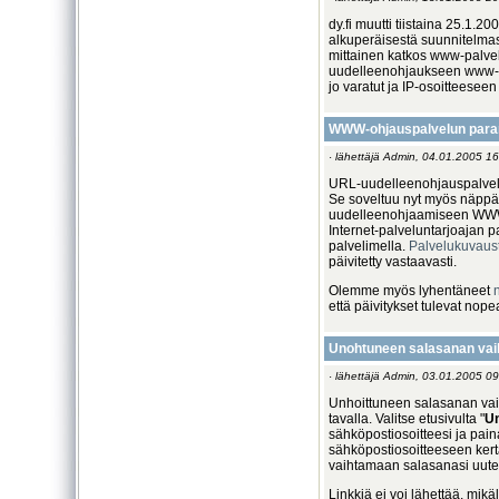
dy.fi muutti tiistaina 25.1.2
alkuperäisestä suunnitelmast
mittainen katkos www-palvel
uudelleenohjaukseen www-siv
jo varatut ja IP-osoitteeseen
WWW-ohjauspalvelun paran
· lähettäjä Admin, 04.01.2005 16
URL-uudelleenohjauspalvelu
Se soveltuu nyt myös näppä
uudelleenohjaamiseen WWW-si
Internet-palveluntarjoajan pa
palvelimella.
Palvelukuvau
päivitetty vastaavasti.
Olemme myös lyhentäneet
että päivitykset tulevat no
Unohtuneen salasanan vai
· lähettäjä Admin, 03.01.2005 09
Unhoittuneen salasanan vaih
tavalla. Valitse etusivulta "
Un
sähköpostiosoitteesi ja pain
sähköpostiosoitteeseen kerta
vaihtamaan salasanasi uute
Linkkiä ei voi lähettää, mikä