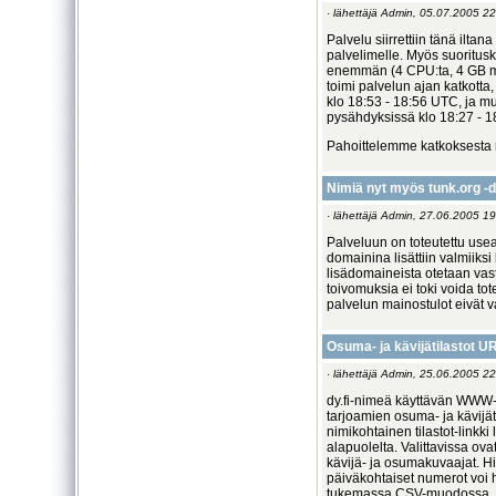
· lähettäjä Admin, 05.07.2005 22
Palvelu siirrettiin tänä ilt
palvelimelle. Myös suoritusk
enemmän (4 CPU:ta, 4 GB mui
toimi palvelun ajan katkotta
klo 18:53 - 18:56 UTC, ja m
pysähdyksissä klo 18:27 - 
Pahoittelemme katkoksesta m
Nimiä nyt myös tunk.org -
· lähettäjä Admin, 27.06.2005 19
Palveluun on toteutettu us
domainina lisättiin valmiiksi 
lisädomaineista otetaan va
toivomuksia ei toki voida to
palvelun mainostulot eivät v
Osuma- ja kävijätilastot UR
· lähettäjä Admin, 25.06.2005 22
dy.fi-nimeä käyttävän WWW-s
tarjoamien osuma- ja kävijät
nimikohtainen tilastot-linkk
alapuolelta. Valittavissa ov
kävijä- ja osumakuvaajat. H
päiväkohtaiset numerot voi
tukemassa CSV-muodossa.