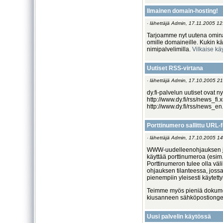
Ilmainen domain-hosting!
· lähettäjä Admin, 17.11.2005 12
Tarjoamme nyt uutena omina
omille domaineille. Kukin käy
nimipalvelimilla.
Vilkaise kä
Uutiset RSS-virtana
· lähettäjä Admin, 17.10.2005 21
dy.fi-palvelun uutiset ovat n
http://www.dy.fi/rss/news_fi
http://www.dy.fi/rss/news_en
Porttinumero sallittu URL-f
· lähettäjä Admin, 17.10.2005 14
WWW-uudelleenohjauksen ja 
käyttää porttinumeroa (esim.
Porttinumeron tulee olla vä
ohjauksen tilanteessa, joss
pienempiin yleisesti käytettyi
Teimme myös pieniä dokumen
kiusanneen sähköpostiongel
Uusi palvelin käytössä