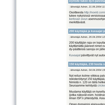
DynSite tukee dy.fi-palvel
· lähettäjä Admin, 21.06.2004 11
Osoitteesta
http://noeld.com
tukee nykyisissä versioissa
kertovan sivun
asennusohjeit
merkittävästi.
200 käyttäjää ja kuvaajat p
· lähettäjä Admin, 26.04.2004 12
200 käyttäjän raja on lopult
käyttämättä jääneet nimet ov
dy-päätteisiä sanoja on jäl
Kuvaajat
päivittyvät nyt auto
150 käyttäjää, 230 hostia 
· lähettäjä Admin, 04.04.2004 19
Nyt reilun kolme viikkoa pa
rekisteröitynyt 150 käyttäjä
Nimistä n. 120 on tällä hetk
Seuraamme kehitystä
cricke
Muutama käyttäjä on kysellyt
(jotka näkyvät esim. hostinas
ilman ISP:n yhteistyötä. Asi
Oman domainisi alaisuudes