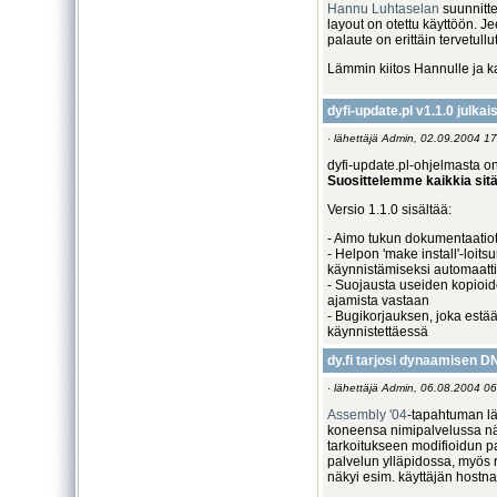
Hannu Luhtaselan
suunnitt
layout on otettu käyttöön. Je
palaute on erittäin tervetullut
Lämmin kiitos Hannulle ja kai
dyfi-update.pl v1.1.0 julkai
· lähettäjä Admin, 02.09.2004 17
dyfi-update.pl-ohjelmasta on
Suosittelemme kaikkia sitä
Versio 1.1.0 sisältää:
- Aimo tukun dokumentaatiota
- Helpon 'make install'-loit
käynnistämiseksi automaatti
- Suojausta useiden kopioi
ajamista vastaan
- Bugikorjauksen, joka estää
käynnistettäessä
dy.fi tarjosi dynaamisen
· lähettäjä Admin, 06.08.2004 06
Assembly '04
-tapahtuman lä
koneensa nimipalvelussa nä
tarkoitukseen modifioidun 
palvelun ylläpidossa, myös r
näkyi esim. käyttäjän host