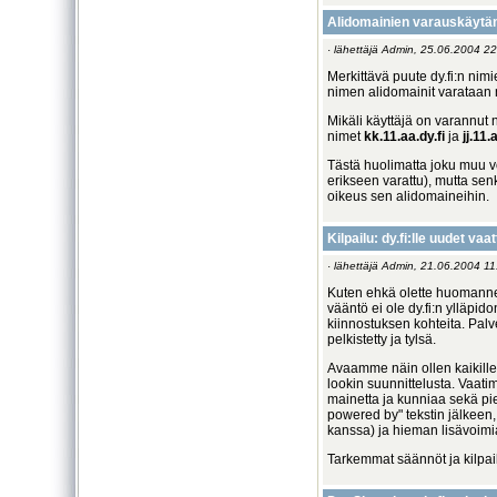
Alidomainien varauskäytän
· lähettäjä Admin, 25.06.2004 22
Merkittävä puute dy.fi:n nim
nimen alidomainit varataan n
Mikäli käyttäjä on varannut
nimet
kk.11.aa.dy.fi
ja
jj.11.
Tästä huolimatta joku muu 
erikseen varattu), mutta sen
oikeus sen alidomaineihin.
Kilpailu: dy.fi:lle uudet vaat
· lähettäjä Admin, 21.06.2004 11
Kuten ehkä olette huomannee
vääntö ei ole dy.fi:n ylläpi
kiinnostuksen kohteita. Pal
pelkistetty ja tylsä.
Avaamme näin ollen kaikille
lookin suunnittelusta. Vaat
mainetta ja kunniaa sekä pie
powered by" tekstin jälkeen, 
kanssa) ja hieman lisävoimi
Tarkemmat säännöt ja kilpail