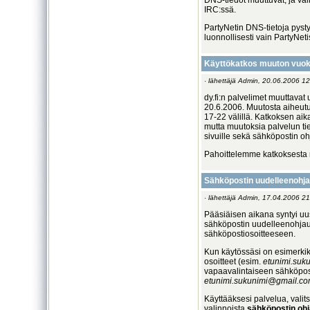
DNS-tiedot muuttuvat, ja va
IRC:ssä.
PartyNetin DNS-tietoja pys
luonnollisesti vain PartyNeti
Käyttökatkos muuton vuok
· lähettäjä Admin, 20.06.2006 12
dy.fi:n palvelimet muuttavat
20.6.2006. Muutosta aiheutu
17-22 välillä. Katkoksen aika
mutta muutoksia palvelun ti
sivuille sekä sähköpostin oh
Pahoittelemme katkoksesta m
Sähköpostin uudelleenohja
· lähettäjä Admin, 17.04.2006 21
Pääsiäisen aikana syntyi u
sähköpostin uudelleenohjaus
sähköpostiosoitteeseen.
Kun käytössäsi on esimerki
osoitteet (esim.
etunimi.suku
vapaavalintaiseen sähköpos
etunimi.sukunimi@gmail.c
Käyttääksesi palvelua, valit
valinnoista
sähköpostin oh