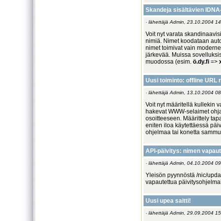
Skandeja sisältävien IDNA-
· lähettäjä Admin, 23.10.2004 14
Voit nyt varata skandinaavis
nimiä. Nimet koodataan aut
nimet toimivat vain modernei
järkevää. Muissa sovelluksis
muodossa (esim.
ö.dy.fi
=>
Uusi toiminto: offline URL 
· lähettäjä Admin, 13.10.2004 08
Voit nyt määritellä kullekin
hakevat WWW-selaimet ohjata
osoitteeseen. Määrittely tap
eniten iloa käytettäessä pä
ohjelmaa tai konetta sammu
API-päivitys: nimen vapaut
· lähettäjä Admin, 04.10.2004 09
Yleisön pyynnöstä /nic/updat
vapautettua päivitysohjelmal
Uusi upea saitti!
· lähettäjä Admin, 29.09.2004 15