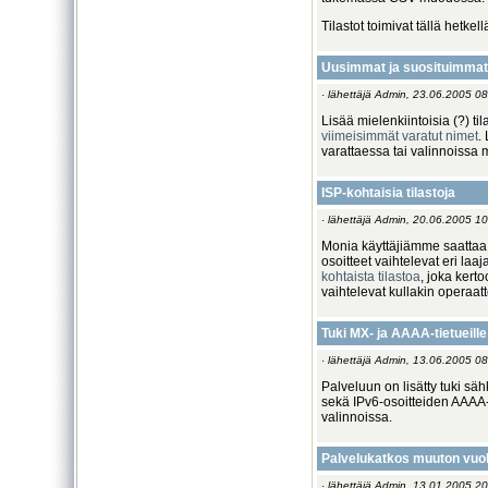
Tilastot toimivat tällä hetkel
Uusimmat ja suosituimmat
· lähettäjä Admin, 23.06.2005 08
Lisää mielenkiintoisia (?) til
viimeisimmät varatut nimet
.
varattaessa tai valinnoissa m
ISP-kohtaisia tilastoja
· lähettäjä Admin, 20.06.2005 10
Monia käyttäjiämme saattaa 
osoitteet vaihtelevat eri laa
kohtaista tilastoa
, joka kert
vaihtelevat kullakin operaatto
Tuki MX- ja AAAA-tietueille
· lähettäjä Admin, 13.06.2005 08
Palveluun on lisätty tuki säh
sekä IPv6-osoitteiden AAAA-t
valinnoissa.
Palvelukatkos muuton vuoks
· lähettäjä Admin, 13.01.2005 20