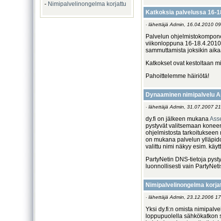
-
Nimipalvelinongelma korjattu
Katkoksia palvelussa 16-1
· lähettäjä Admin, 16.04.2010 09
Palvelun ohjelmistokomponen
viikonloppuna 16-18.4.2010.
sammuttamista joksikin aika
Katkokset ovat kestoltaan min
Pahoittelemme häiriötä!
Dynaaminen nimipalvelu A
· lähettäjä Admin, 31.07.2007 21
dy.fi on jälkeen mukana
Ass
pystyvät valitsemaan konee
ohjelmistosta tarkoitukseen
on mukana palvelun ylläpido
valittu nimi näkyy esim. kä
PartyNetin DNS-tietoja pys
luonnollisesti vain PartyNeti
Nimipalvelinongelma korja
· lähettäjä Admin, 23.12.2006 17
Yksi dy.fi:n omista nimipalve
loppupuolella sähkökatkon 