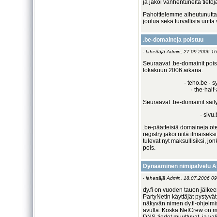
ja jakoi vanhentuneita tietoja
Pahoittelemme aiheutunutta h
joulua sekä turvallista uutta 
.be-domaineja poistuu
· lähettäjä Admin, 27.09.2006 16
Seuraavat .be-domainit poist
lokakuun 2006 aikana:
· teho.be · s
· the-half
Seuraavat .be-domainit säil
· sivu.
.be-päätteisiä domaineja ot
registry jakoi niitä ilmaisek
tulevat nyt maksullisiksi, jo
pois.
Dynaaminen nimipalvelu A
· lähettäjä Admin, 18.07.2006 09
dy.fi on vuoden tauon jälk
PartyNetin käyttäjät pystyv
näkyvän nimen dy.fi-ohjelmi
avulla. Koska NetCrew on m