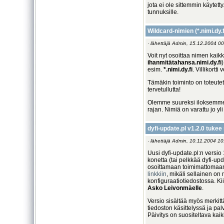
jota ei ole sittemmin käytetty
tunnuksille.
Wildcard-nimien (
*.nimi.dy.f
· lähettäjä Admin, 15.12.2004 00
Voit nyt osoittaa nimen kaik
ihanmitätahansa.nimi.dy.fi
esim.
*.nimi.dy.fi
. Villikortt
Tämäkin toiminto on toteute
tervetullutta!
Olemme suureksi iloksemme 
rajan. Nimiä on varattu jo yli
dyfi-update.pl v1.2.0 tuke
· lähettäjä Admin, 10.11.2004 10
Uusi dyfi-update.pl:n versi
konetta (tai pelkkää dyfi-up
osoittamaan toimimattomaan
linkkiin
, mikäli sellainen on
konfiguraatiotiedostossa. K
Asko Leivonmäelle
.
Versio sisältää myös merkit
tiedoston käsittelyssä ja pa
Päivitys on suositeltava kaikil