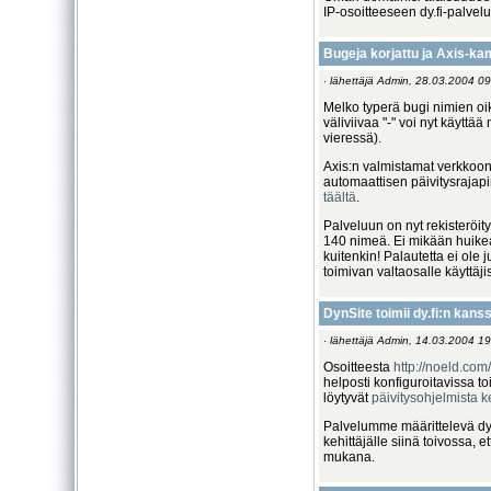
IP-osoitteeseen dy.fi-palve
Bugeja korjattu ja Axis-ka
· lähettäjä Admin, 28.03.2004 09
Melko typerä bugi nimien oik
väliviivaa "-" voi nyt käyttää
vieressä).
Axis:n valmistamat verkkoon 
automaattisen päivitysraja
täältä
.
Palveluun on nyt rekisteröity
140 nimeä. Ei mikään huike
kuitenkin! Palautetta ei ole 
toimivan valtaosalle käyttäjis
DynSite toimii dy.fi:n kans
· lähettäjä Admin, 14.03.2004 19
Osoitteesta
http://noeld.com
helposti konfiguroitavissa 
löytyvät
päivitysohjelmista ke
Palvelumme määrittelevä dyf
kehittäjälle siinä toivossa, et
mukana.