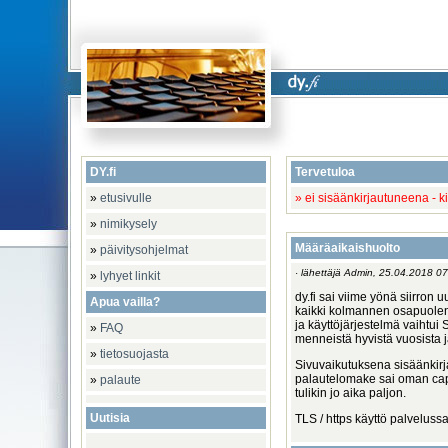
DY.fi
Tervetuloa
»
etusivulle
» ei sisäänkirjautuneena - k
»
nimikysely
Määräaikaishuolto
»
päivitysohjelmat
· lähettäjä Admin, 25.04.2018 07
»
lyhyet linkit
dy.fi sai viime yönä siirron
Apua vailla?
kaikki kolmannen osapuolen 
ja käyttöjärjestelmä vaihtui 
»
FAQ
menneistä hyvistä vuosista j
»
tietosuojasta
Sivuvaikutuksena sisäänkirj
palautelomake sai oman ca
»
palaute
tulikin jo aika paljon.
Uutisia
TLS / https käyttö palveluss