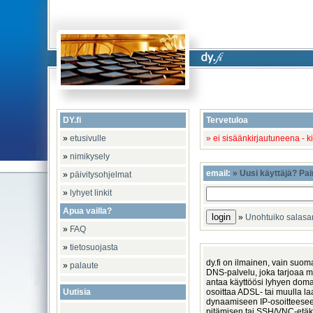
DY.fi
Tervetuloa
»
etusivulle
» ei sisäänkirjautuneena - k
»
nimikysely
email:
» Uusi käyttäjä? Pai
»
päivitysohjelmat
»
lyhyet linkit
Apua vailla?
»
Unohtuiko salas
»
FAQ
»
tietosuojasta
dy.fi on ilmainen, vain suoma
»
palaute
DNS-palvelu, joka tarjoaa m
antaa käyttöösi lyhyen domain
Uutisia
osoittaa ADSL- tai muulla la
dynaamiseen IP-osoitteese
pitämisen tai SSH/VNC-etäkä