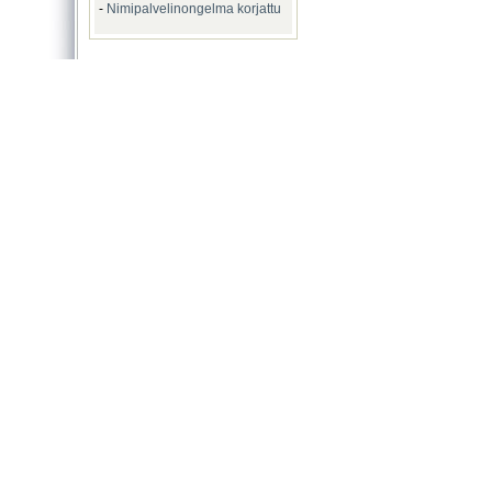
-
Nimipalvelinongelma korjattu