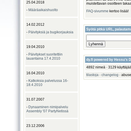
25.04.2018
muistettavan osoitteen takaa l
-
Määräaikaishuolto
FAQ-sivumme
kertoo lisää!
14.02.2012
Syötä pitkä URL, palautam
-
Päivityksiä ja bugikorjauksia
19.04.2010
-
Päivitykset suoritettiin
lauantaina 17.4.2010
dy.fi powered by Hessu's
4892 nimeä · 3129 käyttäjää
16.04.2010
tilastoja
·
changelog
· abuse 
-
Katkoksia palvelussa 16-
18.4.2010
31.07.2007
-
Dynaaminen nimipalvelu
Assembly '07 PartyNetissä
23.12.2006