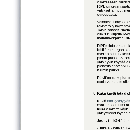
osoitteeseen, tarkis
RIPE on organisaatio, 
yritykset ja muut Inte
euroopassa.
Voidaksesi käyttää dy.
rekisteröity käytet
Toisin sanoen, "inet
olla "FI". Kirjoita IP-
inetnum-objektin RIP
RIPEn tietokanta ei k
brittiläinen organisaa
asettaa country-kentä
pientä palasta Suome
yhtä hyvin käyttää o
pienestä epätarkkuud
harmin paikka.
Päivitämme kopiomme
osoitevaraukset alk
Kuka käytti tätä dy.
Käytä
nimikyselyty
osoitteeseen nimi ol
kuka
osoitetta käytti
yhteystiedot löydät 
Jos dy.fi:n käyttäjä 
· Juttele käyttäjän I