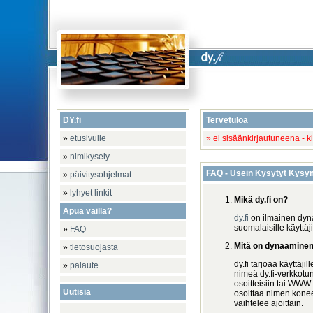
DY.fi
Tervetuloa
»
etusivulle
» ei sisäänkirjautuneena - k
»
nimikysely
FAQ - Usein Kysytyt Kysy
»
päivitysohjelmat
»
lyhyet linkit
Mikä dy.fi on?
Apua vailla?
dy.fi
on ilmainen dyn
suomalaisille käyttäji
»
FAQ
Mitä on dynaamine
»
tietosuojasta
dy.fi tarjoaa käyttäj
»
palaute
nimeä dy.fi-verkkotu
osoitteisiin tai WWW-
Uutisia
osoittaa nimen kone
vaihtelee ajoittain.