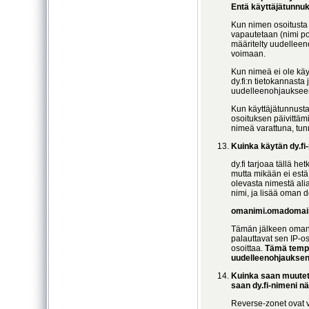
Entä käyttäjätunnu
Kun nimen osoitusta 
vapautetaan (nimi po
määritelty uudelleen
voimaan.
Kun nimeä ei ole käy
dy.fi:n tietokannasta
uudelleenohjaukseen 
Kun käyttäjätunnusta 
osoituksen päivittä
nimeä varattuna, tun
Kuinka käytän dy.f
dy.fi tarjoaa tällä h
mutta mikään ei est
olevasta nimestä alia
nimi, ja lisää oman d
omanimi.omadomain.
Tämän jälkeen omani
palauttavat sen IP-os
osoittaa.
Tämä tempp
uudelleenohjauksen
Kuinka saan muutet
saan dy.fi-nimeni n
Reverse-zonet ovat v