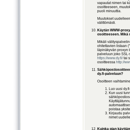
vapautat nimen tai k
osoitteeseen, muutok
puoli minuuttia.
Muutokset uudelleen
välittömästi.
Käytän WWW-proxyä j
osoitteeseen. Mikä
Mikäli välityspalveli
ohitettavien listaan (
läpinäkyvän proxyn ta
palveluun joko SSL-s
https://www.dy.fi/
tai 
osoitteessa
http://ww
Sähköpostiosoitteen
dy.fi-palveluun?
Osoitteen vaihtamine
Luo uusi dy.f
Kun uusi tunn
sähköpostioso
Käyttäjätunn
automaattisest
poistaa yksite
Kirjaudu palv
nimet uudell
Kuinka pian käyttä