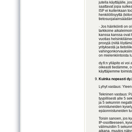
jutella käyttäjälle, j
saattavat jopa sulkea 
ISP ei kuitenkaan to
henkilöllisyyttä (kii
tietosuojalainsäädä
· Jos häiriköinti on o
tarkkoine aikaleimoi
kanssa kanssa ovat 
vuotias helsinkiläine
proxyjä (niitä löytämä
yrityksestä ja tietol
vahingonkorvauksiin
on mielenkiintoista l
dy.fi:n ylläpito ei vo
oikeasti tiedämme, o
käyttäjiemme toimist
Kuinka nopeasti dy.
Lyhyt vastaus: Ylee
Tekninen vastaus: Pä
tyypillisesti alle 5
ja 5 sekunnin negatii
onnistuneiden kysely
epäonnistuneiden tul
Toisin sanoen, jos ky
IP-osoitteeseen, kys
välimuistiin 5 sekunn
aikana, muutos näkyy