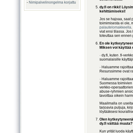
-
Nimipalvelinongelma korjattu
dy.fi on rikki! Löysi
kehittämiseksi!
Jos se hajoaa, saat p
toimimisesta ei ole, m
palautelomakkeella
.
viat ensi tilassa. Jo
toteuttaa sen ennen 
En ole kytkeytynee
Miksen voi käyttää d
· dy.fi, kuten .fi-ve
suomalaisille käyttäji
· Haluamme rajoittaa
Resurssimme ovat raj
· Haluamme rajoitta
Suomessa toimivien 
verkko-operaattorien
abuse-ryhmien ansios
tavoittaa oikein harm
Maailmalla on useit
tarjoavia puljuja, kir
löytääksesi kourallis
Olen kytkeytyneenä
dy.fi väittää muuta?
Kun yrität luoda käyt