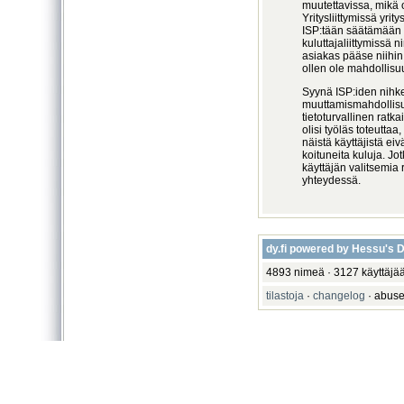
muutettavissa, mikä 
Yritysliittymissä yrit
ISP:tään säätämään t
kuluttajaliittymissä n
asiakas pääse niihin
ollen ole mahdollisuu
Syynä ISP:iden nihke
muuttamismahdollisu
tietoturvallinen ratk
olisi työläs toteuttaa
näistä käyttäjistä ei
koituneita kuluja. Jo
käyttäjän valitsemia 
yhteydessä.
dy.fi powered by Hessu's
4893 nimeä · 3127 käyttäjää
tilastoja
·
changelog
· abuse 