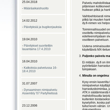
25.04.2018
Palvelu mahdollista
pitämisen kotikoneell
-
Määräaikaishuolto
huikean pitkä ja hank
Vaihtoehtoisesti nime
pitkä tai muuten hanka
14.02.2012
dy.fi-nimen voi help
-
Päivityksiä ja bugikorjauksia
Toiminnallisuudet on y
osoitettu nimipalvel
edelleenohjataan sivui
19.04.2010
osoitteen palveluun.
-
Päivitykset suoritettiin
Uutena ominaisuute
lauantaina 17.4.2010
käytettäviä MX-tietue
Paljonko palvelu m
16.04.2010
Ei mitään. dy.fi on il
pyöritetään harrastus
-
Katkoksia palvelussa 16-
tulojakaan.
18.4.2010
Minulla on ongelma 
Kysy ensin kaverilta
31.07.2007
nimipalvelun käyttäj
harrastustoimintaa
-
Dynaaminen nimipalvelu
ATK:n säätämisestä k
Assembly '07 PartyNetissä
mahdollisuutta tarjo
kuitenkin toistaiseksi
kyselyihin, koska pa
23.12.2006
tullut kovin vähän. U
dokumentissa.